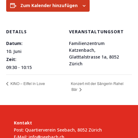
Zum Kalender hinzufügen
DETAILS
VERANSTALTUNGSORT
Datum:
Familienzentrum
Katzenbach,
10. Juni
Glatttalstrasse 1a, 8052
Zeit:
Zürich
09:30 - 10:15
KINO – Eiffel in Love
Konzert mit der Sängerin Rahel
Bär
Kontakt
Post: Quartierverein Seebach, 8052 Zürich
E-Mail:
info@seebach.ch