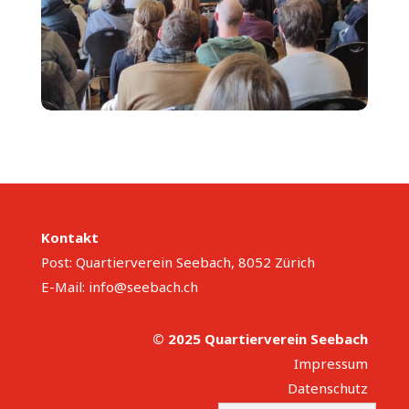
Kontakt
Post: Quartierverein Seebach, 8052 Zürich
E-Mail:
info@seebach.ch
© 2025 Quartierverein Seebach
Impressum
Datenschutz