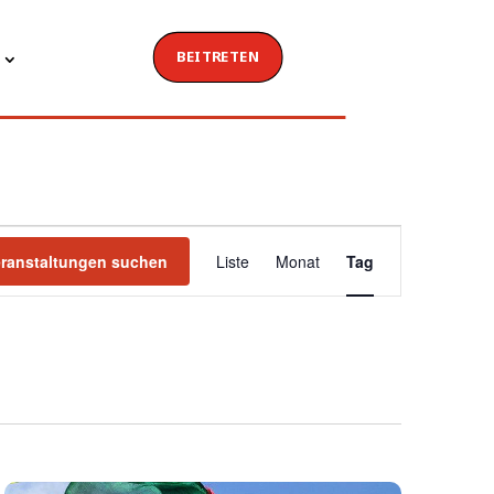
BEITRETEN
Veranstaltung
Ansichten-
eranstaltungen suchen
Liste
Monat
Tag
Navigation