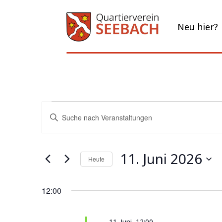
Neu hier?
Veranstaltungen
Veranstaltungen
Bitte
Suche
für
Schlüsselwort
und
11.
eingeben.
Ansichten,
Juni
11. Juni 2026
Navigation
Suche
Heute
2026
nach
Datum
Veranstaltungen
wählen.
12:00
Schlüsselwort.
11. Juni, 12:00